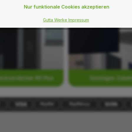
Nur funktionale Cookies akzeptieren
Gutta Werke Impressum
eckvordächer BS Plus
Sonstiges Zubeh