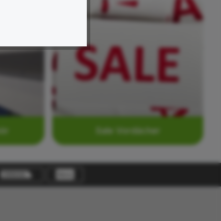
ör
Sale Vordächer