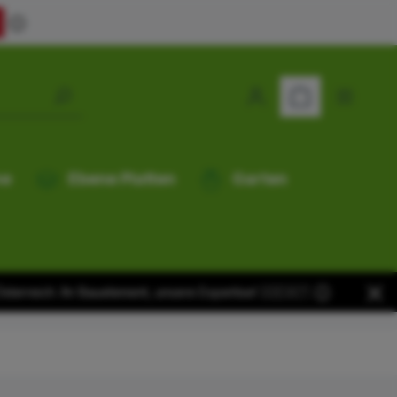
me
Ebene Platten
Garten
terreich. Ihr Bauelement, unsere Expertise! 🇩🇪🇦🇹