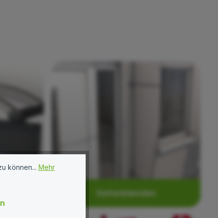
zu können...
Mehr
 /
Seitenblenden
en