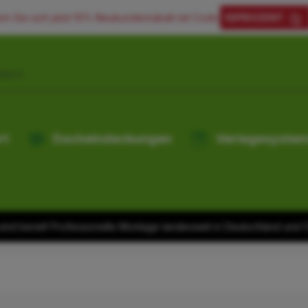
ern Sie sich jetzt 10% Neukundenrabatt mit Code:
10PROZENT
rt
Dacheindeckungen
Verlegesyste
ind bereit! Professionelle Montage landesweit in Deutschland und Ös