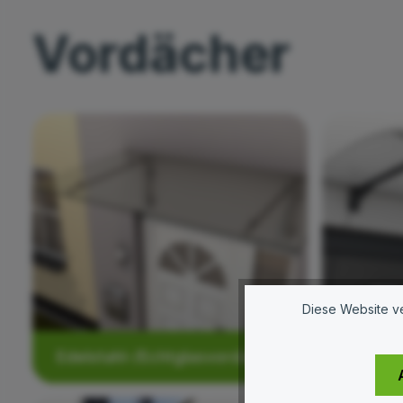
Vordächer
Kategoriegalerie überspringen
Diese Website ve
Edelstahl-/Echtglasvordächer