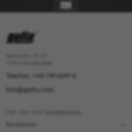
Bahnhofstr. 51-57
77746 Schutterwald
Telefon: +49 781 609-0
info@gutta.com
Oder über unser
Kontaktformular
.
Rechtliches