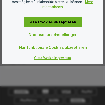
bestmögliche Funktionalität bieten zu können...
Mehr
Informationen
.
Klemmbefestigung Rundrohr
15,95 €*
Alle Cookies akzeptieren
Datenschutzeinstellungen
Nur funktionale Cookies akzeptieren
Klemmbefestigung Vierkant
Gutta Werke Impressum
15,95 €*