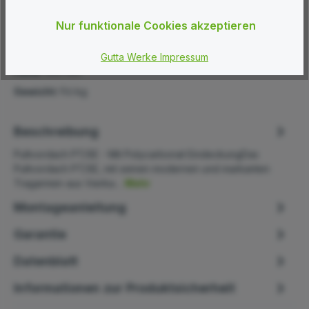
EAN:
4003412157016
Nur funktionale Cookies akzeptieren
Länge:
980 mm
Breite:
1500 mm
Gutta Werke Impressum
Höhe:
345 mm
Gewicht:
9.6 kg
Beschreibung
Pultvordach PT/SE - Mit Polycarbonat EindeckungDas
Pultvordach PT/SE, mit seinen modernen und markanten
Tragarmen aus Vierka…
Mehr
Montageanleitung
Garantie
Datenblatt
Informationen zur Produktsicherheit