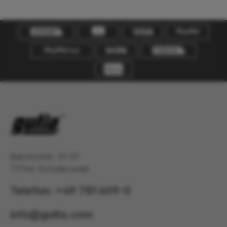
Bahnhofstr. 51-57
77746 Schutterwald
Telefon: +49 781 609-0
info@gutta.com