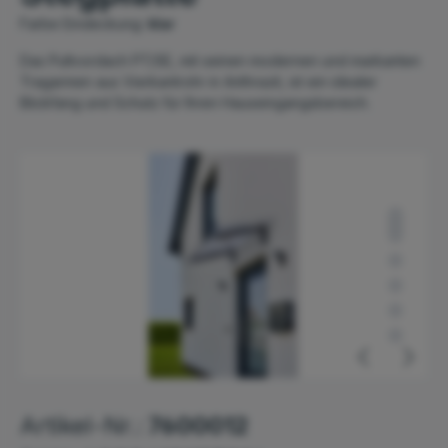
Farbe Eindeckung:
klar
Das Pultvordach PT/SE, mit seinen modernen und markanten
Tragarmen aus Vierkantrohr in Anthrazit, ist ein idealer
Blickfang und Schutz für Ihren Hauseingangsbereich.
Bildergalerie überspringen
Artikel-Nr.:
7600012