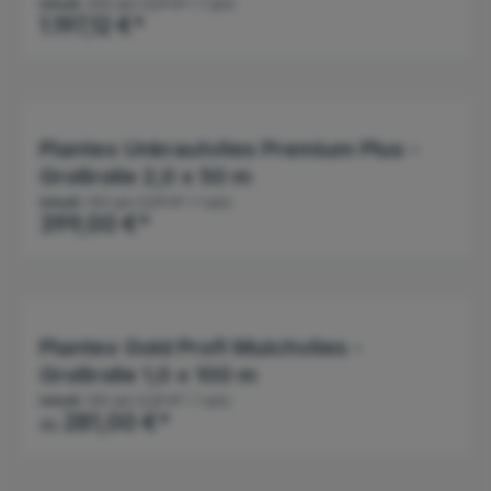
Inhalt:
300 qm
(3,99 €* / 1 qm)
1.197,12 €*
Plantex Unkrautvlies Premium Plus -
Großrolle 2,0 x 50 m
Inhalt:
100 qm
(3,99 €* / 1 qm)
399,00 €*
Plantex Gold Profi Mulchvlies -
Großrolle 1,0 x 100 m
Inhalt:
100 qm
(2,81 €* / 1 qm)
281,00 €*
Ab