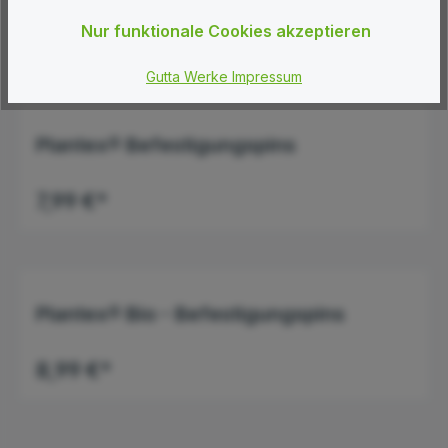
Inhalt:
50 qm
(3,99 €* / 1 qm)
249,50 €*
Nur funktionale Cookies akzeptieren
Ab
Gutta Werke Impressum
Plantex® Befestigungspins
7,99 €*
Plantex® Bio - Befestigungspins
8,99 €*