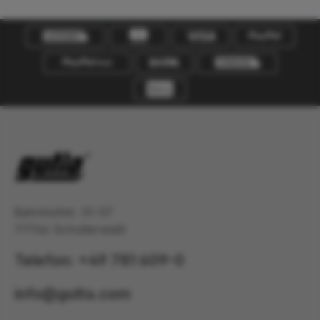
Bahnhofstr. 51-57
77746 Schutterwald
Telefon: +49 781 609-0
info@gutta.com